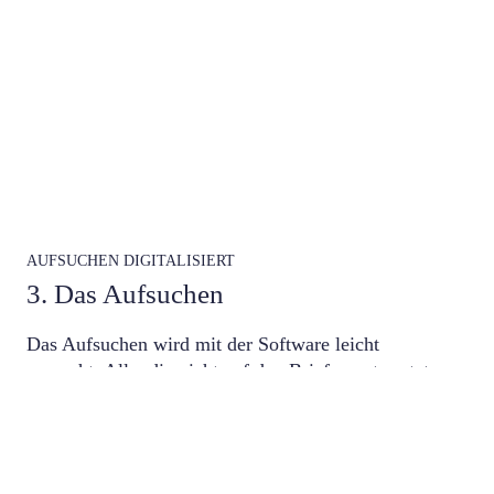
AUFSUCHEN DIGITALISIERT
3. Das Aufsuchen
Das Aufsuchen wird mit der Software leicht
gemacht: Alle, die nicht auf den Brief geantwortet
haben, werden auf der Karte mit einem Pin
dargestellt. Diese Pins können den Aufsuchenden
zugeteilt werden. Über eine datensichere
Verknüpfung führt die Routenplanung